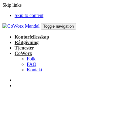
Skip links
Skip to content
Toggle navigation
Kontorfellesskap
Rådgivning
Tjenester
CoWorx
Folk
FAQ
Kontakt
Usikker på hvordan komme i gang for
deg selv?